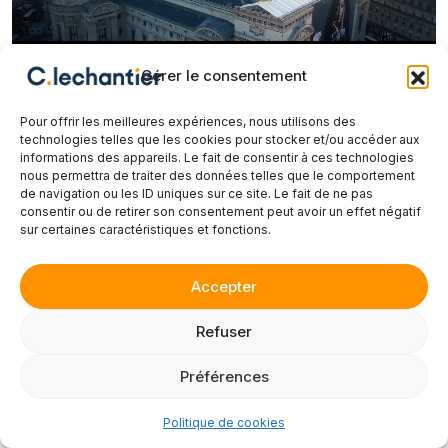
Gérer le consentement
Pour offrir les meilleures expériences, nous utilisons des
technologies telles que les cookies pour stocker et/ou accéder aux
informations des appareils. Le fait de consentir à ces technologies
nous permettra de traiter des données telles que le comportement
de navigation ou les ID uniques sur ce site. Le fait de ne pas
consentir ou de retirer son consentement peut avoir un effet négatif
Des avis en béton
.
sur certaines caractéristiques et fonctions.
Accepter
Refuser
Avant, nous devions nous déplacer
Préférences
Estimez votre budget timelapse
constamment. Aujourd’hui, grâce aux solutions
C.lechantier, nous avons un contrôle total en
Politique de cookies