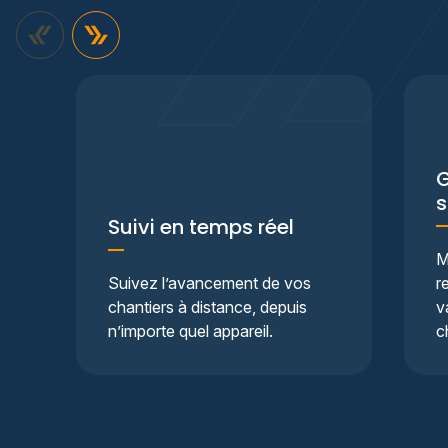
G
s
Suivi en temps réel
M
Suivez l’avancement de vos
r
chantiers à distance, depuis
v
n’importe quel appareil.
c